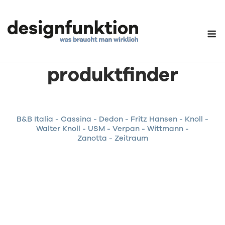
Skip
to
content
M
Zanotta
produktfinder
B&B Italia
-
Cassina
-
Dedon
-
Fritz Hansen
-
Knoll
-
Walter Knoll
-
USM
-
Verpan
-
Wittmann
-
Zanotta
-
Zeitraum