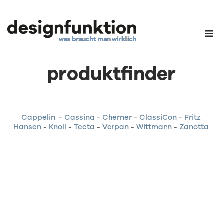
Skip
to
content
M
Knoll International
produktfinder
Cappelini
-
Cassina
-
Cherner
-
ClassiCon
-
Fritz
Hansen
-
Knoll
-
Tecta
-
Verpan
-
Wittmann
-
Zanotta